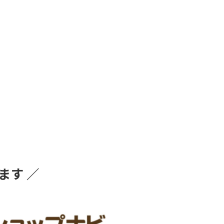
だきました
思った通りの家を手に入れまし
た
感謝しています
リフォームありきで家探しをし
ている方にお勧めです
ます ／