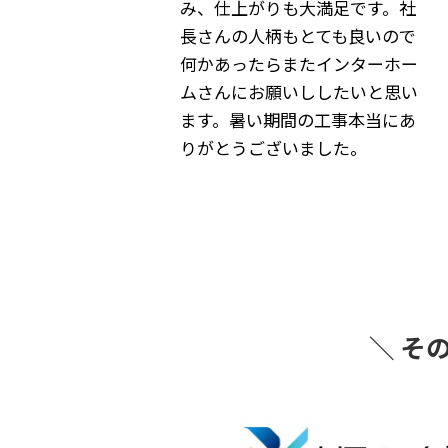
す。社
だきました
いので
思った通りの家を手に入れまし
ーホー
た
と思い
感謝しています
当にあ
リフォームありきで家探しをし
ている方にお勧めです
＼ そ