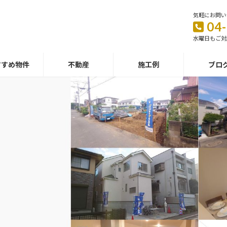
気軽にお問い
04
水曜日もご対
すすめ物件
不動産
施工例
ブロ
施工例
リフォーム・リノベーション・新築戸建
ビフォーアフター・施工の流れ・ポイン
施工例を見る