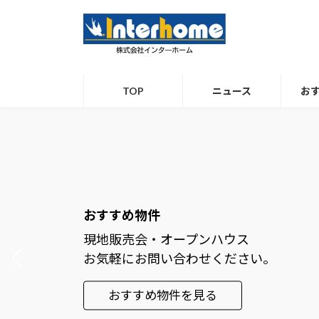
コ
ナ
ン
ビ
テ
ゲ
ン
ー
ツ
シ
TOP
ニュース
お
へ
ョ
ス
ン
キ
に
ッ
移
プ
動