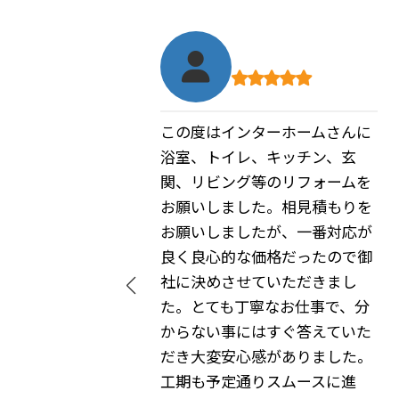
さんに
家探しをして色々な不動産屋さ
、玄
んに出会いましたが物件の内覧
ームを
だけ、確かに仕事なのでそうで
もりを
しょうが、インターホームさん
対応が
はリフォームの事も相談できま
ので御
した
まし
中古物件ではリフォームの壁が
で、分
あるので価格の事も、考えて探
ていた
す事ができました
した。
家を買った後もリフォームの
に進
色々な注文しても、聞いていた