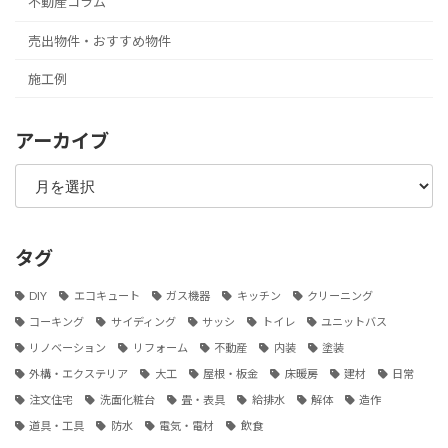
不動産コラム
売出物件・おすすめ物件
施工例
アーカイブ
ア
ー
カ
イ
ブ
タグ
DIY
エコキュート
ガス機器
キッチン
クリーニング
コーキング
サイディング
サッシ
トイレ
ユニットバス
リノベーション
リフォーム
不動産
内装
塗装
外構・エクステリア
大工
屋根・板金
床暖房
建材
日常
注文住宅
洗面化粧台
畳・表具
給排水
解体
造作
道具・工具
防水
電気・電材
飲食