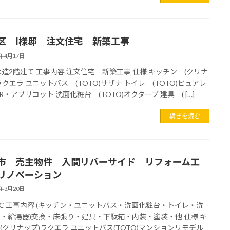
区 I様邸 注文住宅 新築工事
2年4月17日
木造2階建て 工事内容 注文住宅 新築工事 仕様 キッチン (クリナ
ラクエラ ユニットバス (TOTO)サザナ トイレ (TOTO)ピュアレ
R・アプリコット 洗面化粧台 (TOTO)オクターブ 建具 ( […]
続きを読む
市 売主物件 入間リバーサイド リフォーム工
リノベーション
2年3月20日
RC 工事内容 (キッチン・ユニットバス・洗面化粧台・トイレ・洗
・給湯器)交換・床張り・建具・下駄箱・内装・塗装・他 仕様 キ
(クリナップ)ラクエラ ユニットバス(TOTO)マンションリモデル