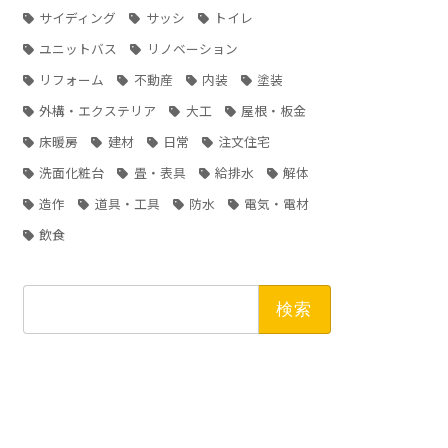
サイディング
サッシ
トイレ
ユニットバス
リノベーション
リフォーム
不動産
内装
塗装
外構・エクステリア
大工
屋根・板金
床暖房
建材
日常
注文住宅
洗面化粧台
畳・表具
給排水
解体
造作
道具・工具
防水
電気・電材
飲食
検
索: