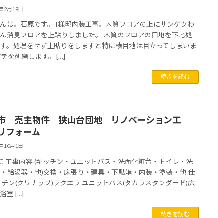
6年2月19日
んは。石原です。 I様邸内装工事。木質フロアの上にサンゲツわ
ん消臭フロアを上貼りしました。 木質のフロアの目地を下地処
ます。処理をせず上貼りをしますと特に横目地は目立ってしまいま
パテを研磨します。 […]
続きを読む
市 売主物件 狭山台団地 リノベーション工
リフォーム
2年10月1日
RC 工事内容 (キッチン・ユニットバス・洗面化粧台・トイレ・洗
・給湯器・他)交換・床張り・建具・下駄箱・内装・塗装・他 仕
ッチン(クリナップ)ラクエラ ユニットバス(タカラスタンダード)広
室 […]
続きを読む