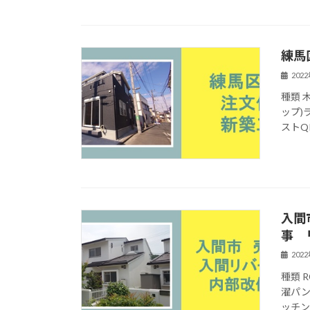
練馬
202
種類 
ップ)
ストQ
入間
事 
202
種類 
濯パン
ッチン