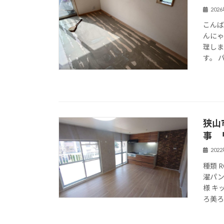
202
こんば
んにゃ
理し
す。 
狭山
事 
202
種類 
濯パン
様 キ
ろ美ろ浴