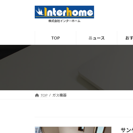
コ
ナ
ン
ビ
テ
ゲ
ン
ー
ツ
シ
TOP
ニュース
お
へ
ョ
ス
ン
キ
に
ッ
移
プ
動
TOP
ガス機器
サン