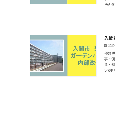
洗面化粧
入間
202
種類 
事・
え・網
ツ)SP C