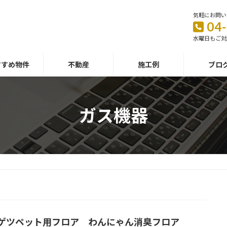
気軽にお問い
04
水曜日もご対
すすめ物件
不動産
施工例
ブロ
ガス機器
ゲツペット用フロア わんにゃん消臭フロア