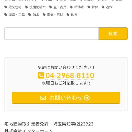
注文住宅
洗面化粧台
畳・表具
給排水
解体
造作
道具・工具
防水
電気・電材
飲食
検
索:
気軽にお問い合わせください!!
04-2968-8110
水曜日もご対応致します!!
お問い合わせ
宅地建物取引業者免許 埼玉県知事(2)23923
株式会社インターホーム