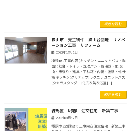
装材 (サンゲツ)SP・Hフロア 工事期間 5日 ア
フター ピンクの壁がアクセント 洗面脱衣室もピ
ンク系の内装材でユニット […]
続きを読む
狭山市 売主物件 狭山台団地 リノベ
ーション工事 リフォーム
2022年10月1日
種類 RC 工事内容 (キッチン・ユニットバス・洗
面化粧台・トイレ・洗濯パン・給湯器・他)交
換・床張り・建具・下駄箱・内装・塗装・他 仕
様 キッチン(クリナップ)ラクエラ ユニットバス
(タカラスタンダード)広ろ美ろ浴室 […]
続きを読む
練馬区 I様邸 注文住宅 新築工事
2022年4月17日
種類 木造2階建て 工事内容 注文住宅 新築工事