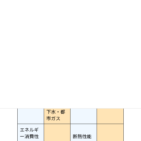
道 位置指
定あり
50% 角
建ぺい率
容積率
80%
地緩和
60%
地目
現況宅地
地勢
国土法届
セットバ
出
ック
建築確認
HPA-26-
04306-1
番号
東京電
力・公営
設備
水道・本
その他
下水・都
市ガス
エネルギ
ー消費性
断熱性能