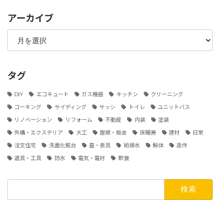
アーカイブ
ア
ー
カ
イ
ブ
タグ
DIY
エコキュート
ガス機器
キッチン
クリーニング
コーキング
サイディング
サッシ
トイレ
ユニットバス
リノベーション
リフォーム
不動産
内装
塗装
外構・エクステリア
大工
屋根・板金
床暖房
建材
日常
注文住宅
洗面化粧台
畳・表具
給排水
解体
造作
道具・工具
防水
電気・電材
飲食
検
索: