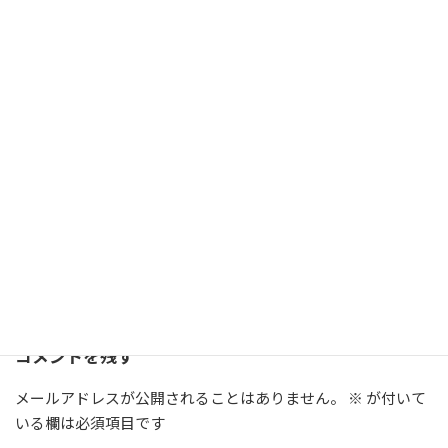
ムセンターへ。取り外した車輪を、私が持ってきたはずなの
ですが・・・・。あれ？ないな。何やってんだよっ!!と友人か
ら。
当て勘で買った車輪は、これまた奇跡的に合いました。
X
LINE
Threads
Copy
ブログ
カテゴリー
DIY
リフォーム
タグ
コメントを残す
メールアドレスが公開されることはありません。
※
が付いて
いる欄は必須項目です