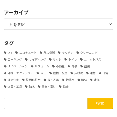
アーカイブ
ア
ー
カ
イ
ブ
タグ
DIY
エコキュート
ガス機器
キッチン
クリーニング
コーキング
サイディング
サッシ
トイレ
ユニットバス
リノベーション
リフォーム
不動産
内装
塗装
外構・エクステリア
大工
屋根・板金
床暖房
建材
日常
注文住宅
洗面化粧台
畳・表具
給排水
解体
造作
道具・工具
防水
電気・電材
飲食
検
索: