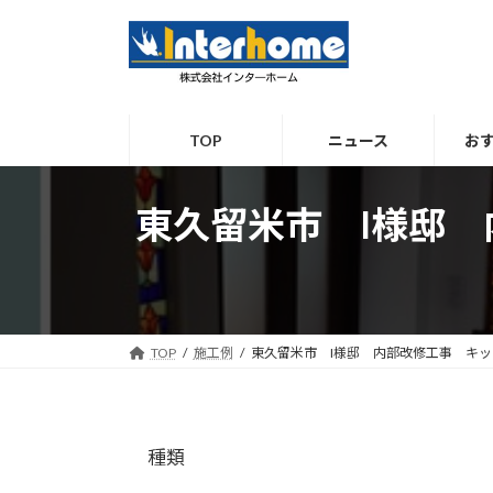
コ
ナ
ン
ビ
テ
ゲ
ン
ー
ツ
シ
TOP
ニュース
お
へ
ョ
ス
ン
キ
に
東久留米市 I様邸
ッ
移
プ
動
TOP
施工例
東久留米市 I様邸 内部改修工事 キ
種類