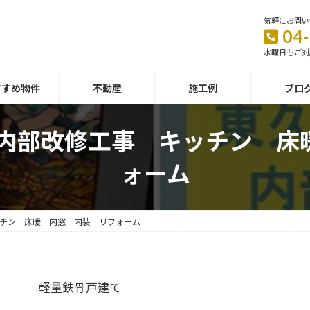
気軽にお問い
04
水曜日もご対
すすめ物件
不動産
施工例
ブロ
 内部改修工事 キッチン 床
ォーム
ッチン 床暖 内窓 内装 リフォーム
軽量鉄骨戸建て