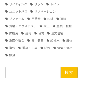
サイディング
サッシ
トイレ
ユニットバス
リノベーション
リフォーム
不動産
内装
塗装
外構・エクステリア
大工
屋根・板金
床暖房
建材
日常
注文住宅
洗面化粧台
畳・表具
給排水
解体
造作
道具・工具
防水
電気・電材
飲食
検
索: