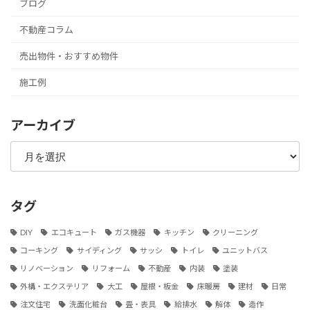
ブログ
不動産コラム
売出物件・おすすめ物件
施工例
アーカイブ
ア
ー
カ
イ
ブ
タグ
DIY
エコキュート
ガス機器
キッチン
クリーニング
コーキング
サイディング
サッシ
トイレ
ユニットバス
リノベーション
リフォーム
不動産
内装
塗装
外構・エクステリア
大工
屋根・板金
床暖房
建材
日常
注文住宅
洗面化粧台
畳・表具
給排水
解体
造作