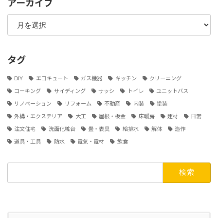
アーカイブ
ア
ー
カ
イ
ブ
タグ
DIY
エコキュート
ガス機器
キッチン
クリーニング
コーキング
サイディング
サッシ
トイレ
ユニットバス
リノベーション
リフォーム
不動産
内装
塗装
外構・エクステリア
大工
屋根・板金
床暖房
建材
日常
注文住宅
洗面化粧台
畳・表具
給排水
解体
造作
道具・工具
防水
電気・電材
飲食
検
索: