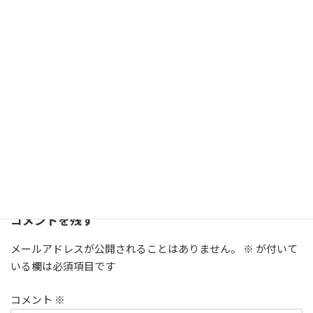
した。泡タイプなので糊食いつきしばらくほっときます。15
分位してこすると動画の様になります。年末の大掃除。気に
なる場所があったらお試し下さい。
X
LINE
Threads
Copy
ブログ
カテゴリー
リフォーム
日常
道具・工具
タグ
コメントを残す
メールアドレスが公開されることはありません。
※
が付いて
いる欄は必須項目です
コメント
※