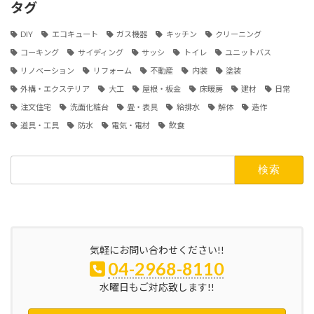
ブ
タグ
DIY
エコキュート
ガス機器
キッチン
クリーニング
コーキング
サイディング
サッシ
トイレ
ユニットバス
リノベーション
リフォーム
不動産
内装
塗装
外構・エクステリア
大工
屋根・板金
床暖房
建材
日常
注文住宅
洗面化粧台
畳・表具
給排水
解体
造作
道具・工具
防水
電気・電材
飲食
検
索:
気軽にお問い合わせください!!
04-2968-8110
水曜日もご対応致します!!